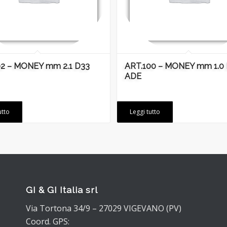
02 – MONEY mm 2.1 D33
ART.100 – MONEY mm 1.0
ADE
utto
Leggi tutto
GI & GI Italia srl
Via Tortona 34/9 – 27029 VIGEVANO (PV)
Coord. GPS: