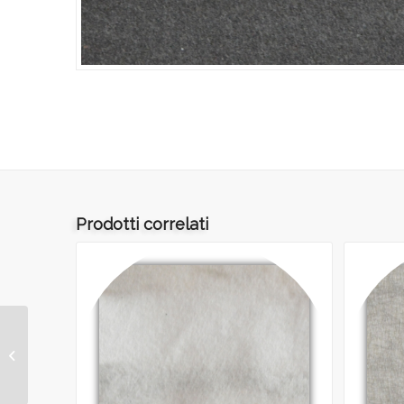
Prodotti correlati
ART.080 – LANA di
VETRO gr.190 ADE