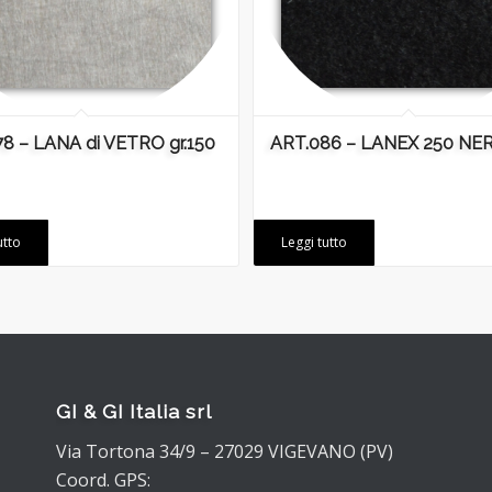
8 – LANA di VETRO gr.150
ART.086 – LANEX 250 NE
utto
Leggi tutto
GI & GI Italia srl
Via Tortona 34/9 – 27029 VIGEVANO (PV)
Coord. GPS: