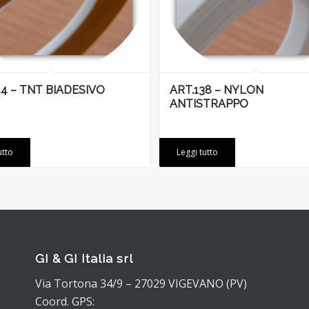
44 – TNT BIADESIVO
ART.138 – NYLON
ANTISTRAPPO
utto
Leggi tutto
GI & GI Italia srl
Via Tortona 34/9 – 27029 VIGEVANO (PV)
Coord. GPS: