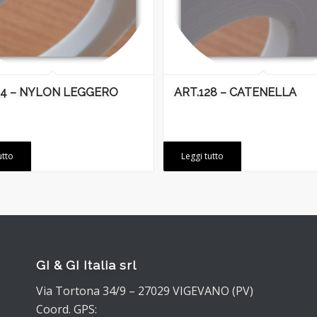
34 – NYLON LEGGERO
ART.128 – CATENELLA
utto
Leggi tutto
GI & GI Italia srl
Via Tortona 34/9 – 27029 VIGEVANO (PV)
Coord. GPS: