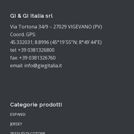
GI & GI Italia srl
Via Tortona 34/9 – 27029 VIGEVANO (PV)
Coord. GPS:
45.332031; 8.8996 (45°19`55”N; 8°49`44”E)
tel: +39 0381326800
fax: +39 0381326760
email: info@giegitalia.it
Categorie prodotti
ESPANSI
JERSEY
TESSUTI DI COTONE